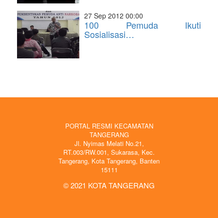
27 Sep 2012 00:00
100 Pemuda Ikuti
Sosialisasi…
PORTAL RESMI KECAMATAN
TANGERANG
Jl. Nyimas Melati No.21,
RT.003/RW.001, Sukarasa, Kec.
Tangerang, Kota Tangerang, Banten
15111
© 2021 KOTA TANGERANG