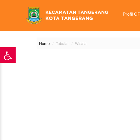
\
Profil O
Home
Tabular
Wisata