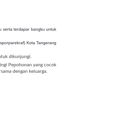
u serta terdapar bangku untuk
isporparekraf) Kota Tangerang
ntuk dikunjungi.
ilingi Pepohonan yang cocok
ersama dengan keluarga.